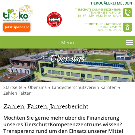
TIERQUÄLEREI MELDEN
TIERSCHUTZ-KOMPETENZZENTRUM
TEL 0463 43541-0, FAX -24
DI - FR 12.30 - 16:30, SA 10 - 13 Uhr
TIERRETTUNGS-NOTDIENST
Jetzt spenden!
TEL 0463 43541-21
MO - SO 8 - 22 Uhr
Menü
Über uns
Startseite
Über uns
Landestierschutzverein Kärnten
●
●
●
Zahlen Fakten
Zahlen, Fakten, Jahresbericht
Möchten Sie gerne mehr über die Finanzierung
unseres TierschutzKompetenzzentrums wissen?
Transparenz rund um den Einsatz unserer Mittel