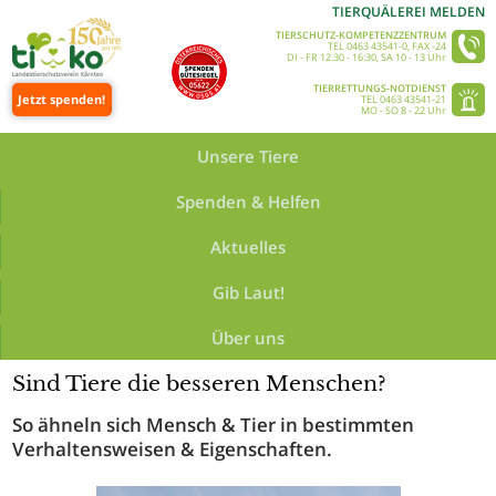
TIERQUÄLEREI MELDEN
TIERSCHUTZ-KOMPETENZZENTRUM
TEL 0463 43541-0, FAX -24
DI - FR 12.30 - 16:30, SA 10 - 13 Uhr
TIERRETTUNGS-NOTDIENST
Jetzt spenden!
TEL 0463 43541-21
MO - SO 8 - 22 Uhr
Unsere Tiere
Spenden & Helfen
Aktuelles
Gib Laut!
Startseite
Gib Laut!
#gutzuwissen
Gemeinsamkeiten
●
●
●
Über uns
Sind Tiere die besseren Menschen?
So ähneln sich Mensch & Tier in bestimmten
Verhaltensweisen & Eigenschaften.