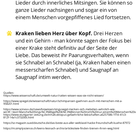
Lieder durch innerliches Mitsingen. Sie können so
ganze Lieder nachsingen und sogar ein von
einem Menschen vorgepfiffenes Lied fortsetzen.
Kraken lieben Herz über Kopf.
Drei Herzen
und ein Gehirn - man könnte sagen der Fokus bei
einer Krake steht definitiv auf der Seite der
Liebe. Das beweist ihr Paarungsverhalten, wenn
sie Schnabel an Schnabel (ja, Kraken haben einen
messerscharfen Schnabel) und Saugnapf an
Saugnapf intim werden.
Quellen:
https://www.wissenschaft.de/umwelt-natur/ratten-wissen-was-sie-nicht-wissen/
https://www.spiegel.de/wissenschaft/natur/schimpansen-gaehnen-auch-mit-menschen-mit-a-
958201.html
https://www.scinexx.de/news/biowissen/singvoegel-merken-sich-melodien-aehnlich-wie-
wir/#:~:text=Manche%20Singv%C3%B6gel%20k%C3%B6nnen%20nicht%20nur,einem%20Menschen%20vo
https://www.stuttgarter-zeitung.de/inhalt.oktopus-gefaehrliche-liebschaften.a6257586-1f7d-41c3-
812f-14a1c373200c.html
https://sz-magazin.sueddeutsche.de/das-beste-aus-aller-welt/axel-hacke-freundschaft-kuehe-87972
https://m.simplyscience.ch/teens-liesnach-archiv/articles/wie-finden-bienen-ihren-weg.html