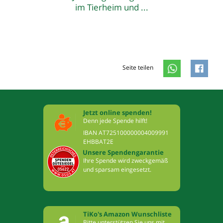
im Tierheim und ...
Seite teilen
Jetzt online spenden!
Denn jede Spende hilft!
IBAN AT725100000004009991
EHBBAT2E
Unsere Spendengarantie
Ihre Spende wird zweckgemäß
und sparsam eingesetzt.
TiKo's Amazon Wunschliste
Bitte unterstützen Sie uns mit