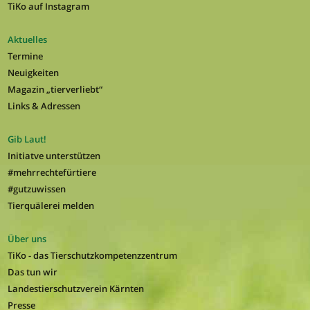
TiKo auf Instagram
Aktuelles
Termine
Neuigkeiten
Magazin „tierverliebt“
Links & Adressen
Gib Laut!
Initiatve unterstützen
#mehrrechtefürtiere
#gutzuwissen
Tierquälerei melden
Über uns
TiKo - das Tierschutzkompetenzzentrum
Das tun wir
Landestierschutzverein Kärnten
Presse