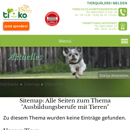
TIERQUÄLEREI MELDEN
TIERSCHUTZ-KOMPETENZZENTRUM
TEL 0463 43541-0, FAX -24
DI - FR 12.30 - 16:30, SA 10 - 13 Uhr
TIERRETTUNGS-NOTDIENST
Jetzt spenden!
TEL 0463 43541-21
MO - SO 8 - 22 Uhr
Menü
Aktuelles
©Sonja Widerström
Startseite
Sitemap
Übersicht
●
●
Sitemap: Alle Seiten zum Thema
"Ausbildungsberufe mit Tieren"
Zu diesem Thema wurden keine Einträge gefunden.