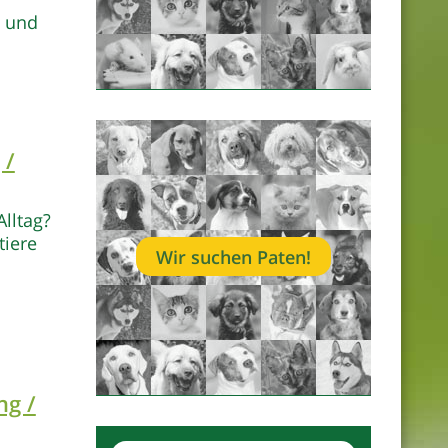
h und
 /
Alltag?
tiere
Wir suchen Paten!
ng /