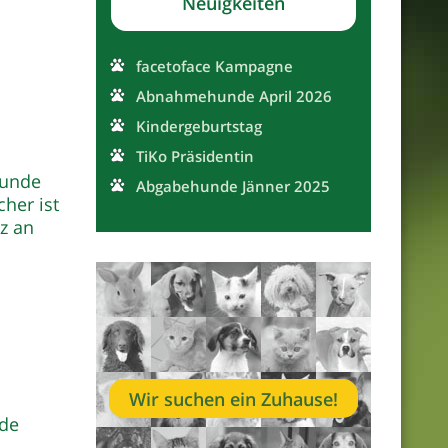
Neuigkeiten
facetoface Kampagne
Abnahmehunde April 2026
Kindergeburtstag
TiKo Präsidentin
Hunde
Abgabehunde Jänner 2025
her ist
z an
Wir suchen ein Zuhause!
nde