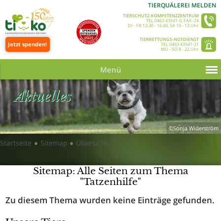
TIERQUÄLEREI MELDEN
TIERSCHUTZ-KOMPETENZZENTRUM
TEL 0463 43541-0, FAX -24
DI - FR 12.30 - 16:30, SA 10 - 13 Uhr
TIERRETTUNGS-NOTDIENST
Jetzt spenden!
TEL 0463 43541-21
MO - SO 8 - 22 Uhr
Menü
Aktuelles
©Sonja Widerström
Startseite
Sitemap
Übersicht
●
●
Sitemap: Alle Seiten zum Thema
"Tatzenhilfe"
Zu diesem Thema wurden keine Einträge gefunden.