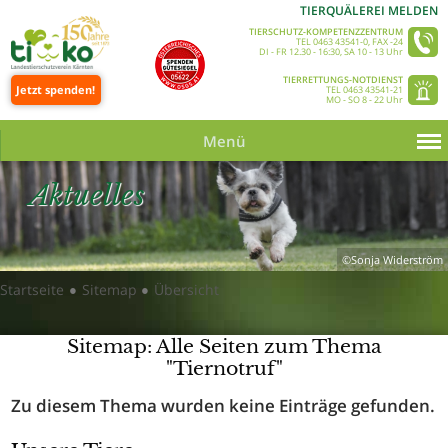
TIERQUÄLEREI MELDEN
TIERSCHUTZ-KOMPETENZZENTRUM
TEL 0463 43541-0, FAX -24
DI - FR 12.30 - 16:30, SA 10 - 13 Uhr
TIERRETTUNGS-NOTDIENST
Jetzt spenden!
TEL 0463 43541-21
MO - SO 8 - 22 Uhr
Menü
Aktuelles
©Sonja Widerström
Startseite
Sitemap
Übersicht
●
●
Sitemap: Alle Seiten zum Thema
"Tiernotruf"
Zu diesem Thema wurden keine Einträge gefunden.