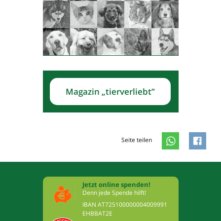
Magazin „tierverliebt”
Seite teilen
Jetzt online spenden!
Denn jede Spende hilft!
IBAN AT725100000004009991
EHBBAT2E