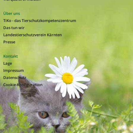
Über uns
TiKo - das Tierschutzkompetenzzentrum
Das tun wir
Landestierschutzverein Kärnten
Presse
Kontakt
Lage
Impressum
Datenschutz
Cookie-Konfiguration