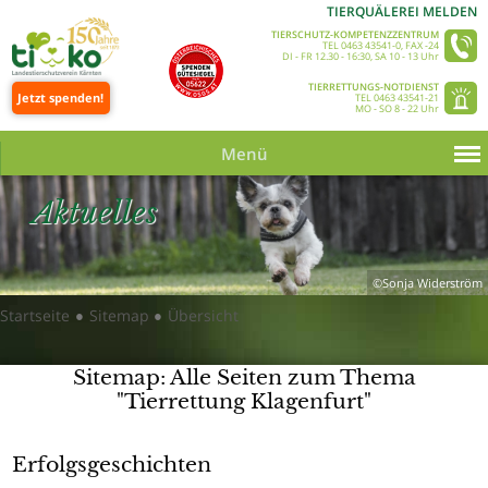
TIERQUÄLEREI MELDEN
TIERSCHUTZ-KOMPETENZZENTRUM
TEL 0463 43541-0, FAX -24
DI - FR 12.30 - 16:30, SA 10 - 13 Uhr
TIERRETTUNGS-NOTDIENST
Jetzt spenden!
TEL 0463 43541-21
MO - SO 8 - 22 Uhr
Menü
Aktuelles
©Sonja Widerström
Startseite
Sitemap
Übersicht
●
●
Sitemap: Alle Seiten zum Thema
"Tierrettung Klagenfurt"
Erfolgsgeschichten