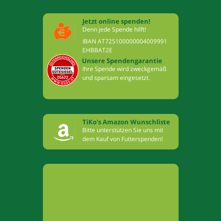
Jetzt online spenden!
Denn jede Spende hilft!
IBAN AT725100000004009991
EHBBAT2E
Unsere Spendengarantie
Ihre Spende wird zweckgemäß
und sparsam eingesetzt.
TiKo's Amazon Wunschliste
Bitte unterstützen Sie uns mit
dem Kauf von Futterspenden!