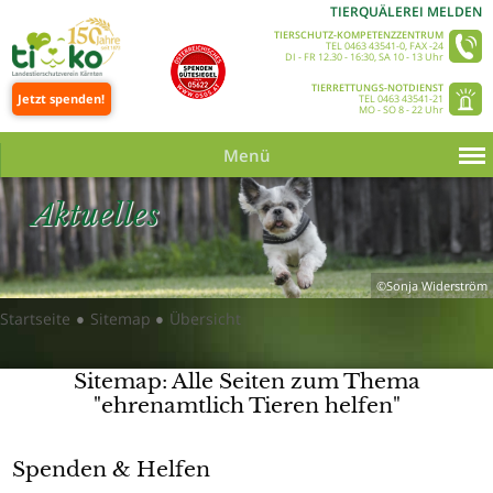
TIERQUÄLEREI MELDEN
TIERSCHUTZ-KOMPETENZZENTRUM
TEL 0463 43541-0, FAX -24
DI - FR 12.30 - 16:30, SA 10 - 13 Uhr
TIERRETTUNGS-NOTDIENST
Jetzt spenden!
TEL 0463 43541-21
MO - SO 8 - 22 Uhr
Menü
Aktuelles
©Sonja Widerström
Startseite
Sitemap
Übersicht
●
●
Sitemap: Alle Seiten zum Thema
"ehrenamtlich Tieren helfen"
Spenden & Helfen