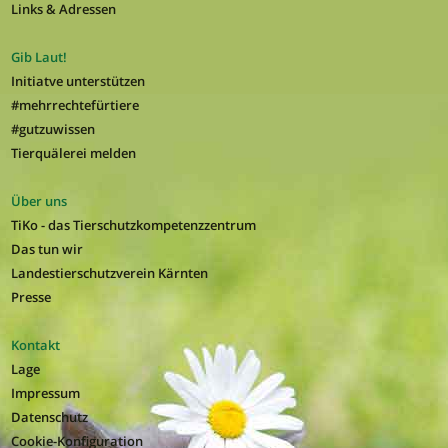
Links & Adressen
Gib Laut!
Initiatve unterstützen
#mehrrechtefürtiere
#gutzuwissen
Tierquälerei melden
Über uns
TiKo - das Tierschutzkompetenzzentrum
Das tun wir
Landestierschutzverein Kärnten
Presse
Kontakt
Lage
Impressum
Datenschutz
Cookie-Konfiguration