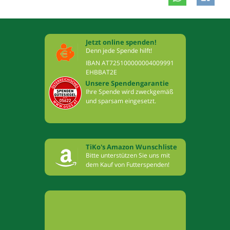
Jetzt online spenden!
Denn jede Spende hilft!
IBAN AT725100000004009991
EHBBAT2E
Unsere Spendengarantie
Ihre Spende wird zweckgemäß
und sparsam eingesetzt.
TiKo's Amazon Wunschliste
Bitte unterstützen Sie uns mit
dem Kauf von Futterspenden!