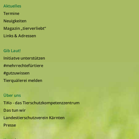
Aktuelles
Termine
Neuigkeiten
Magazin „tierverliebt“
Links & Adressen
Gib Laut!
Initiatve unterstützen
#mehrrechtefürtiere
#gutzuwissen
Tierquälerei melden
Über uns
TiKo - das Tierschutzkompetenzzentrum
Das tun wir
Landestierschutzverein Kärnten
Presse