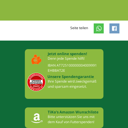
Seite teilen
Jetzt online spenden!
Denn jede Spende hilft!
IBAN AT725100000004009991
EHBBAT2E
Unsere Spendengarantie
Ihre Spende wird zweckgemäß
und sparsam eingesetzt.
TiKo's Amazon Wunschliste
Bitte unterstützen Sie uns mit
dem Kauf von Futterspenden!