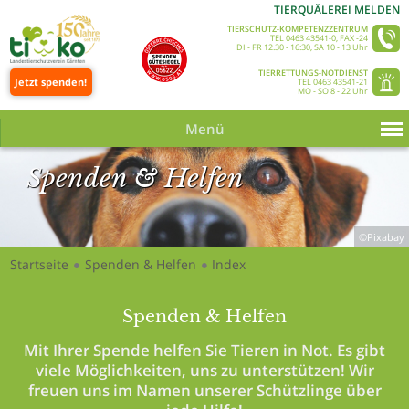
TIERQUÄLEREI MELDEN
TIERSCHUTZ-KOMPETENZZENTRUM
TEL 0463 43541-0, FAX -24
DI - FR 12.30 - 16:30, SA 10 - 13 Uhr
TIERRETTUNGS-NOTDIENST
Jetzt spenden!
TEL 0463 43541-21
MO - SO 8 - 22 Uhr
Menü
Spenden & Helfen
©Pixabay
Startseite
Spenden & Helfen
Index
●
●
Spenden & Helfen
Mit Ihrer Spende helfen Sie Tieren in Not. Es gibt
viele Möglichkeiten, uns zu unterstützen! Wir
freuen uns im Namen unserer Schützlinge über