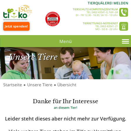
TIERQUÄLEREI MELDEN
TIERSCHUTZ-KOMPETENZZENTRUM
TEL 0463 43541-0, FAX -24
DI - FR 12.30 - 16:30, SA 10 - 13 Uhr
TIERRETTUNGS-NOTDIENST
Jetzt spenden!
TEL 0463 43541-21
MO - SO 8 - 22 Uhr
Menü
Unsere Tiere
Startseite
Unsere Tiere
Übersicht
●
●
Unsere Tiere_Slider 350 © Tine Steinthaler
Danke für Ihr Interesse
an diesem Tier!
Leider steht dieses aber nicht mehr zur Verfügung.