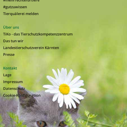
#mehrrechtefürtiere
#gutzuwissen
Tierquälerei melden
Über uns
TiKo - das Tierschutzkompetenzzentrum
Das tun wir
Landestierschutzverein Kärnten
Presse
Kontakt
Lage
Impressum
Datenschutz
Cookie-Konfiguration