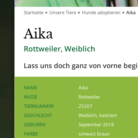
Startseite
Unsere Tiere
Hunde adoptieren
Aika
●
●
●
Aika
Rottweiler, Weiblich
Lass uns doch ganz von vorne begi
NAME
Aika
RASSE
Rottweiler
TIERNUMMER
25207
GESCHLECHT
Weiblich, kastriert
GEBOREN
September 2018
FARBE
schwarz braun