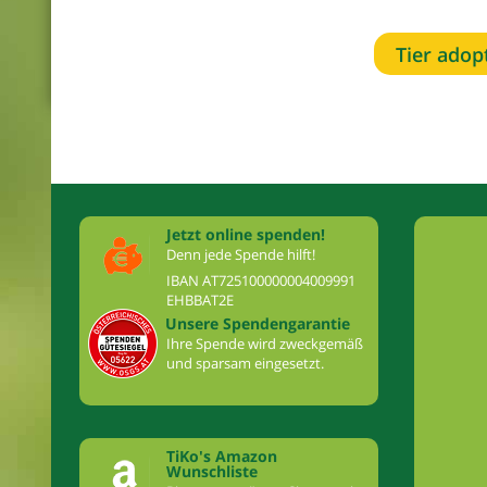
Tier adop
Jetzt online spenden!
Denn jede Spende hilft!
IBAN AT725100000004009991
EHBBAT2E
Unsere Spendengarantie
Ihre Spende wird zweckgemäß
und sparsam eingesetzt.
TiKo's Amazon
Wunschliste