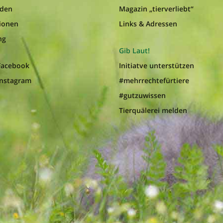
nden
Magazin „tierverliebt“
ionen
Links & Adressen
ng
Gib Laut!
 Facebook
Initiatve unterstützen
Instagram
#mehrrechtefürtiere
#gutzuwissen
Tierquälerei melden