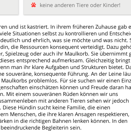
keine anderen Tiere oder Kinder!
n und ist kastriert. In ihrem früheren Zuhause gab 
 viele Situationen selbst zu kontrollieren und Entsch
 deutlich und ehrlich, was sie möchte und was nicht. S
din, die Ressourcen konsequent verteidigt. Dazu geh
ter, Spielzeug oder auch ihr Maulkorb. Sie übernimmt 
ieses entsprechend aufmerksam. Gleichzeitig bringt s
 wenn man ihr klare Aufgaben und Strukturen bietet. D
ne souveräne, konsequente Führung. An der Leine läuf
Maulkorbs problemlos. Für sie suchen wir einen Einz
genschaften einschätzen können und Freude daran h
en. Mit einem souveränen Rüden können wir uns
Zusammenleben mit anderen Tieren sehen wir jedoch
. Diese Hündin sucht keine Familie, die einen
rn Menschen, die ihre klaren Ansagen respektieren, 
ärken in die richtigen Bahnen lenken können. In den
beeindruckende Begleiterin sein.