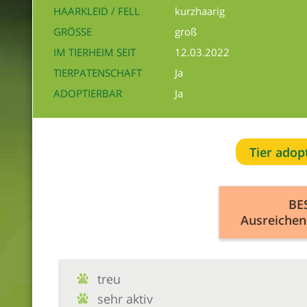
HAARKLEID / FELL
kurzhaarig
GRÖSSE
groß
IM TIERHEIM SEIT
12.03.2022
TIERPATENSCHAFT
Ja
ADOPTIERBAR
Ja
Tier adop
BE
Ausreichen
treu
sehr aktiv