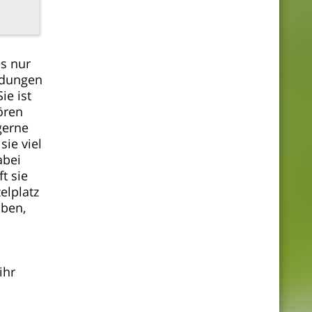
es nur
eidungen
ie ist
ören
gerne
ie viel
abei
t sie
elplatz
aben,
ihr