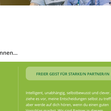
nnen...
FREIER GEIST FÜR STARKE/N PARTNER/IN
Intelligent, unabhängig, selbstbewusst und clever.
ziehe es vor, meine Entscheidungen selbst zu treff
aber werde auf dich hören, wenn du einen guten
Vorschlag machst. Wir sind Partner in diesem