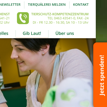
NEWSLETTER
TIERQUÄLEREI MELDEN
KONTAKT
IENST
TIERSCHUTZ-KOMPETENZZENTRUM
541-21
TEL 0463 43541-0, FAX -24
22 Uhr
DI - FR 12.30 - 16:30, SA 10 - 13 Uhr
lles
Gib Laut!
Über uns
Jetzt spenden!