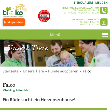
TIERQUÄLEREI MELDEN
TIERSCHUTZ-KOMPETENZZENTRUM
TEL 0463 43541-0, FAX -24
DI - FR 12.30 - 16:30, SA 10 - 13 Uhr
TIERRETTUNGS-NOTDIENST
Jetzt spenden!
TEL 0463 43541-21
MO - SO 8 - 22 Uhr
Menü
Unsere Tiere
Startseite
Unsere Tiere
Hunde adoptieren
Falco
●
●
●
Unsere Tiere_Slider 350 © Tine Steinthaler
Falco
Mischling, Männlich
Ein Rüde sucht ein Herzenszuhause!