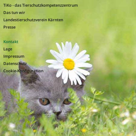
TiKo - das Tierschutzkompetenzzentrum
Das tun wir
Landestierschutzverein Kärnten
Presse
Kontakt
Lage
Impressum
Datenschutz
Cookie-Konfiguration