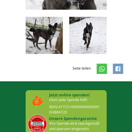
Seite teilen
Jetzt online spenden!
Denn jede Spende hilft!
IBAN AT725100000004009991
EHBBAT2E
Unsere Spendengarantie
Ihre Spende wird zweckgemäß
und sparsam eingesetzt.