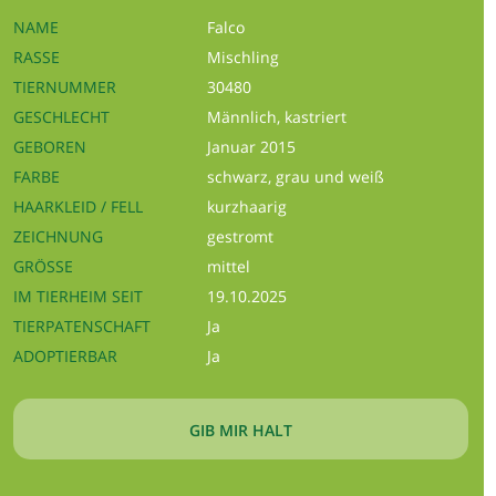
NAME
Falco
RASSE
Mischling
TIERNUMMER
30480
GESCHLECHT
Männlich, kastriert
GEBOREN
Januar 2015
FARBE
schwarz, grau und weiß
HAARKLEID / FELL
kurzhaarig
ZEICHNUNG
gestromt
GRÖSSE
mittel
IM TIERHEIM SEIT
19.10.2025
TIERPATENSCHAFT
Ja
ADOPTIERBAR
Ja
GIB MIR HALT