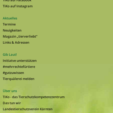
TiKo auf Facebook
TiKo auf Instagram
Aktuelles
Termine
Neuigkeiten
Magazin „tierverliebt“
Links & Adressen
Gib Laut!
Initiatve unterstützen
#mehrrechtefürtiere
#gutzuwissen
Tierquälerei melden
Über uns
TiKo - das Tierschutzkompetenzzentrum
Das tun wir
Landestierschutzverein Kärnten