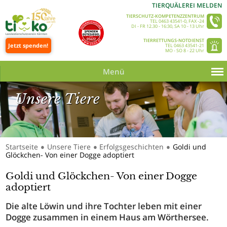
TIERQUÄLEREI MELDEN
TIERSCHUTZ-KOMPETENZZENTRUM
TEL 0463 43541-0, FAX -24
DI - FR 12.30 - 16:30, SA 10 - 13 Uhr
TIERRETTUNGS-NOTDIENST
Jetzt spenden!
TEL 0463 43541-21
MO - SO 8 - 22 Uhr
Menü
Unsere Tiere
Startseite
Unsere Tiere
Erfolgsgeschichten
Goldi und
●
●
●
Glöckchen- Von einer Dogge adoptiert
Unsere Tiere_Slider 350 © Tine Steinthaler
Goldi und Glöckchen- Von einer Dogge
adoptiert
Die alte Löwin und ihre Tochter leben mit einer
Dogge zusammen in einem Haus am Wörthersee.