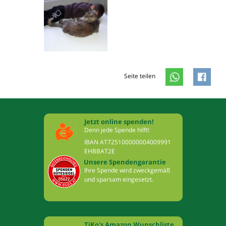
Seite teilen
Jetzt online spenden!
Denn jede Spende hilft!
IBAN AT725100000004009991
EHBBAT2E
Unsere Spendengarantie
Ihre Spende wird zweckgemäß
und sparsam eingesetzt.
TiKo's Amazon Wunschliste