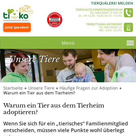
TIERQUÄLEREI MELDEN
TIERSCHUTZ-KOMPETENZZENTRUM
TEL 0463 43541-0, FAX -24
DI - FR 12.30 - 16:30, SA 10 - 13 Uhr
TIERRETTUNGS-NOTDIENST
Jetzt spenden!
TEL 0463 43541-21
MO - SO 8 - 22 Uhr
Menü
Unsere Tiere
Startseite
Unsere Tiere
Häufige Fragen zur Adoption
●
●
●
Warum ein Tier aus dem Tierheim?
Unsere Tiere_Slider 350 © Tine Steinthaler
Warum ein Tier aus dem Tierheim
adoptieren?
Wenn Sie sich für ein „tierisches“ Familienmitglied
entscheiden, müssen viele Punkte wohl überlegt