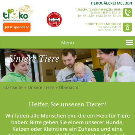
TIERQUÄLEREI MELDEN
TIERSCHUTZ-KOMPETENZZENTRUM
TEL 0463 43541-0, FAX -24
DI - FR 12.30 - 16:30, SA 10 - 13 Uhr
TIERRETTUNGS-NOTDIENST
Jetzt spenden!
TEL 0463 43541-21
MO - SO 8 - 22 Uhr
Menü
Unsere Tiere
Startseite
Unsere Tiere
Übersicht
●
●
Unsere Tiere_Slider 350 © Tine Steinthaler
Helfen Sie unseren Tieren!
Wir laden alle Menschen ein, die ein Herz für Tiere
haben: Bitte geben Sie einem unserer Hunde,
Katzen oder Kleintiere ein Zuhause und eine