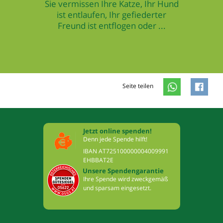
Sie vermissen Ihre Katze, Ihr Hund
ist entlaufen, Ihr gefiederter
Freund ist entflogen oder ...
Seite teilen
Jetzt online spenden!
Denn jede Spende hilft!
IBAN AT725100000004009991
EHBBAT2E
Unsere Spendengarantie
Ihre Spende wird zweckgemäß
und sparsam eingesetzt.