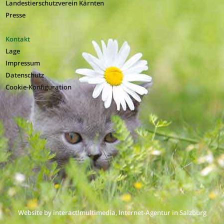
Landestierschutzverein Kärnten
Presse
Kontakt
Lage
Impressum
Datenschutz
Cookie-Konfiguration
Website by interact!multimedia, Internet-Agentur in Salzburg