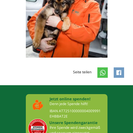
Seite teilen
Jetzt online spenden!
Denn jede Spende hilft!
IBAN AT725100000004009991
EHBBAT2E
Unsere Spendengarantie
Ihre Spende wird zweckgemäß
und sparsam eingesetzt.