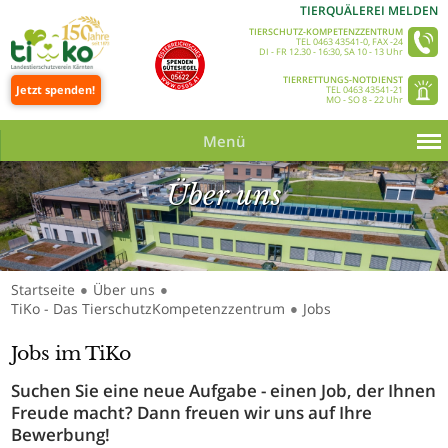
TIERQUÄLEREI MELDEN
TIERSCHUTZ-KOMPETENZZENTRUM
TEL 0463 43541-0, FAX -24
DI - FR 12.30 - 16:30, SA 10 - 13 Uhr
TIERRETTUNGS-NOTDIENST
Jetzt spenden!
TEL 0463 43541-21
MO - SO 8 - 22 Uhr
Menü
Über uns
Startseite
Über uns
●
●
TiKo - Das TierschutzKompetenzzentrum
Jobs
●
Jobs im TiKo
Suchen Sie eine neue Aufgabe - einen Job, der Ihnen
Freude macht? Dann freuen wir uns auf Ihre
Bewerbung!