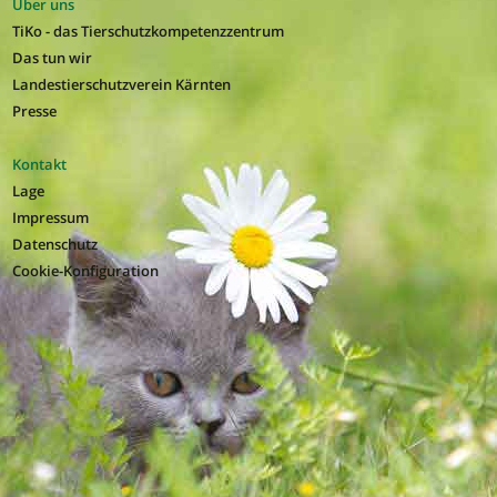
Über uns
TiKo - das Tierschutzkompetenzzentrum
Das tun wir
Landestierschutzverein Kärnten
Presse
Kontakt
Lage
Impressum
Datenschutz
Cookie-Konfiguration