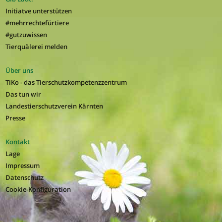
Initiatve unterstützen
#mehrrechtefürtiere
#gutzuwissen
Tierquälerei melden
Über uns
TiKo - das Tierschutzkompetenzzentrum
Das tun wir
Landestierschutzverein Kärnten
Presse
Kontakt
Lage
Impressum
Datenschutz
Cookie-Konfiguration