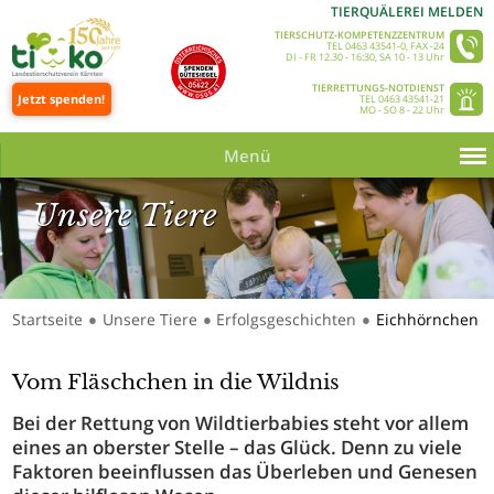
TIERQUÄLEREI MELDEN
TIERSCHUTZ-KOMPETENZZENTRUM
TEL 0463 43541-0, FAX -24
DI - FR 12.30 - 16:30, SA 10 - 13 Uhr
TIERRETTUNGS-NOTDIENST
Jetzt spenden!
TEL 0463 43541-21
MO - SO 8 - 22 Uhr
Menü
Unsere Tiere
Startseite
Unsere Tiere
Erfolgsgeschichten
Eichhörnchen
●
●
●
Unsere Tiere_Slider 350 © Tine Steinthaler
Vom Fläschchen in die Wildnis
Bei der Rettung von Wildtierbabies steht vor allem
eines an oberster Stelle – das Glück. Denn zu viele
Faktoren beeinflussen das Überleben und Genesen