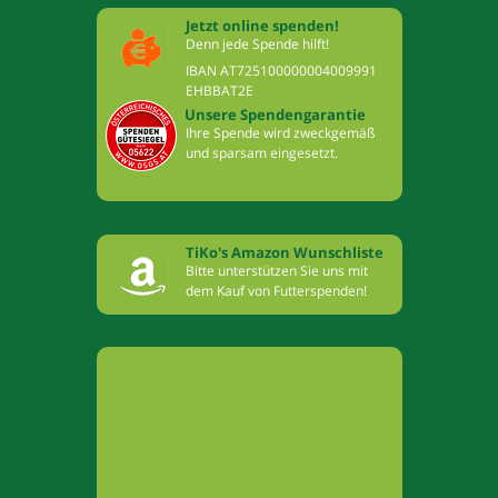
Jetzt online spenden!
Denn jede Spende hilft!
IBAN AT725100000004009991
EHBBAT2E
Unsere Spendengarantie
Ihre Spende wird zweckgemäß
und sparsam eingesetzt.
TiKo's Amazon Wunschliste
Bitte unterstützen Sie uns mit
dem Kauf von Futterspenden!